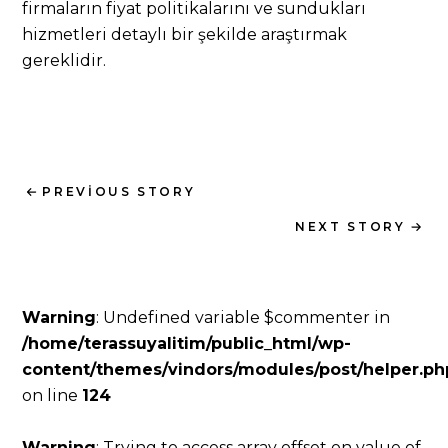
firmaların fiyat politikalarını ve sundukları
hizmetleri detaylı bir şekilde araştırmak
gereklidir.
PREVIOUS STORY
NEXT STORY
Warning
: Undefined variable $commenter in
/home/terassuyalitim/public_html/wp-
content/themes/vindors/modules/post/helper.ph
on line
124
Warning
: Trying to access array offset on value of