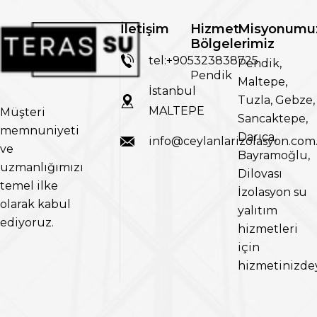
İletişim
Hizmet
Misyonumu
Bölgelerimiz
tel:+905323838725
Pendik,
Pendik
Maltepe,
İstanbul
Tuzla, Gebze,
MALTEPE
Müşteri
Sancaktepe,
memnuniyeti
Darıca,
info@ceylanlarizolasyon.com.
ve
Bayramoğlu,
uzmanlığımızı
Dilovası
temel ilke
İzolasyon su
olarak kabul
yalıtım
ediyoruz.
hizmetleri
için
hizmetinizdey