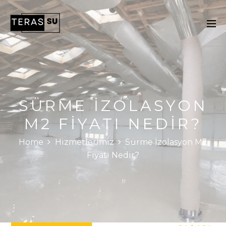
SÜRME İZOLASYON
M2 FIYATI NEDIR?
Home
Hizmetlerimiz
Sürme İzolasyon M2
Fiyatı Nedir?