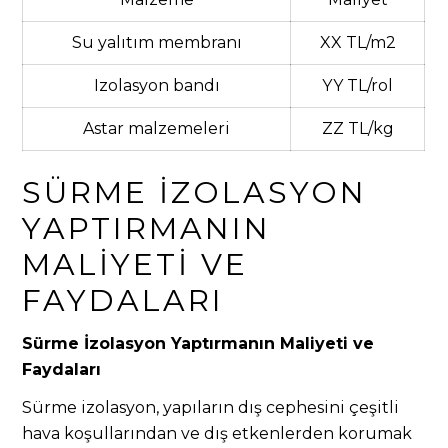
Su yalıtım membranı
XX TL/m2
Izolasyon bandı
YY TL/rol
Astar malzemeleri
ZZ TL/kg
SÜRME İZOLASYON
YAPTIRMANIN
MALIYETI VE
FAYDALARI
Sürme İzolasyon Yaptırmanın Maliyeti ve
Faydaları
Sürme izolasyon, yapıların dış cephesini çeşitli
hava koşullarından ve dış etkenlerden korumak