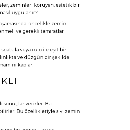
er, zeminleri koruyan, estetik bir
nasıl uygulanır?
 aşamasında, öncelikle zemin
enmeli ve gerekli tamiratlar
patula veya rulo ile eşit bir
lınlıkta ve düzgün bir şekilde
mamını kaplar.
KLI
ı sonuçlar verirler. Bu
irler. Bu özellikleriyle sıvı zemin
rhangi bir zemin türüne