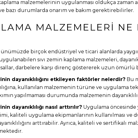
kaplama malzemelerinin uygulanması oldukça zaman alıc
r ve bazı durumlarda onarım ve bakım gerektirebilirler.
APLAMA MALZEMELERI NE
?
nümüzde birçok endüstriyel ve ticari alanlarda yaygın
e uygulanabilen sıvı zemin kaplama malzemeleri, dayanık
sallar, darbelere karşı direnç göstererek uzun ömürlü
in dayanıklılığını etkileyen faktörler nelerdir?
Bu m
nlığına, kullanılan malzemenin türüne ve uygulama tekn
akımın yapılmaması durumunda malzemenin dayanıklılığı
 dayanıklılığı nasıl arttırılır?
Uygulama öncesinde y
i, kaliteli uygulama ekipmanlarının kullanılması ve dü
klılığını arttırabilir. Ayrıca, kaliteli ve sertifikalı m
mektedir.