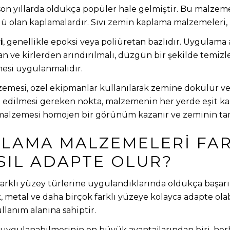
on yıllarda oldukça popüler hale gelmiştir. Bu malzemel
olan kaplamalardır. Sıvı zemin kaplama malzemeleri, 
i
, genellikle epoksi veya poliüretan bazlıdır. Uygulama
dan ve kirlerden arındırılmalı, düzgün bir şekilde temizl
esi uygulanmalıdır.
emesi, özel ekipmanlar kullanılarak zemine dökülür ve s
at edilmesi gereken nokta, malzemenin her yerde eşit ka
 malzemesi homojen bir görünüm kazanır ve zeminin ta
APLAMA MALZEMELERI FAR
SIL ADAPTE OLUR?
arklı yüzey türlerine uygulandıklarında oldukça başarıl
 metal ve daha birçok farklı yüzeye kolayca adapte olabil
llanım alanına sahiptir.
 uygulanabilmesinin en büyük avantajlarından biri, he