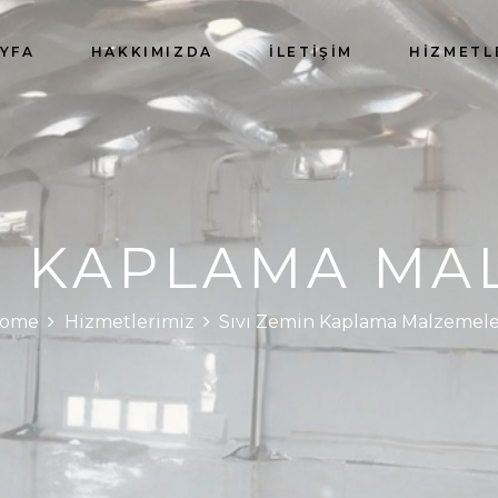
YFA
HAKKIMIZDA
İLETIŞIM
HIZMETL
IN KAPLAMA MA
ome
Hizmetlerimiz
Sıvı Zemin Kaplama Malzemele