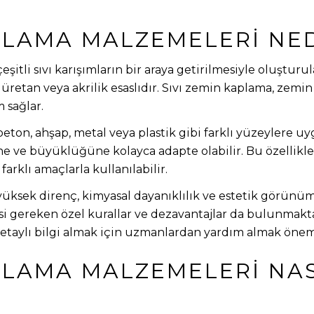
APLAMA MALZEMELERI NE
şitli sıvı karışımların bir araya getirilmesiyle oluşturu
iüretan veya akrilik esaslıdır. Sıvı zemin kaplama, zem
 sağlar.
ton, ahşap, metal veya plastik gibi farklı yüzeylere uy
e ve büyüklüğüne kolayca adapte olabilir. Bu özellikle
arklı amaçlarla kullanılabilir.
üksek direnç, kimyasal dayanıklılık ve estetik görünüm
i gereken özel kurallar ve dezavantajlar da bulunmakta
etaylı bilgi almak için uzmanlardan yardım almak öneml
APLAMA MALZEMELERI NAS