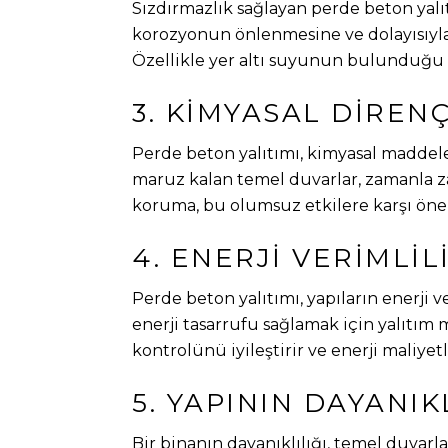
Sızdırmazlık sağlayan perde beton yalı
korozyonun önlenmesine ve dolayısıyla
Özellikle yer altı suyunun bulunduğu 
3. KIMYASAL DIREN
Perde beton yalıtımı, kimyasal maddeler
maruz kalan temel duvarlar, zamanla zay
koruma, bu olumsuz etkilere karşı öne
4. ENERJI VERIMLIL
Perde beton yalıtımı, yapıların enerji ver
enerji tasarrufu sağlamak için yalıtım m
kontrolünü iyileştirir ve enerji maliyet
5. YAPININ DAYANIK
Bir binanın dayanıklılığı, temel duvarl