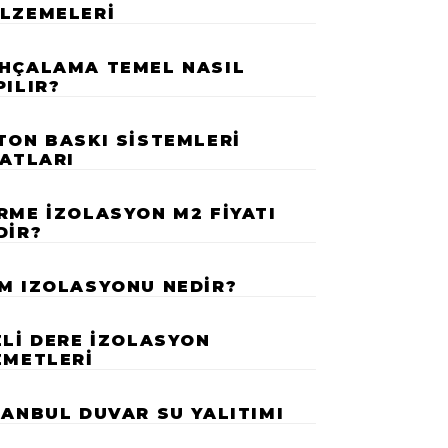
LZEMELERI
HÇALAMA TEMEL NASIL
PILIR?
TON BASKI SISTEMLERI
YATLARI
RME İZOLASYON M2 FIYATI
DIR?
M IZOLASYONU NEDIR?
ZLI DERE İZOLASYON
ZMETLERI
TANBUL DUVAR SU YALITIMI