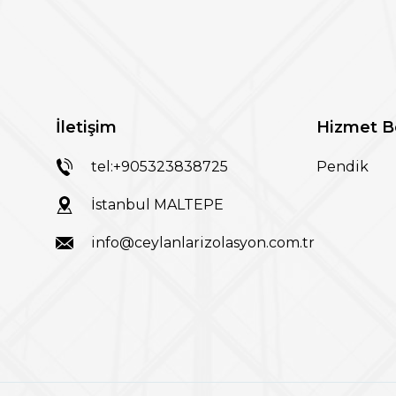
İletişim
Hizmet B
tel:+905323838725
Pendik
İstanbul MALTEPE
info@ceylanlarizolasyon.com.tr