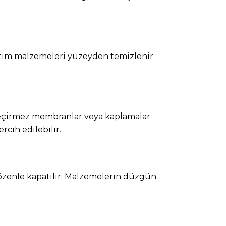
lıtım malzemeleri yüzeyden temizlenir.
u geçirmez membranlar veya kaplamalar
rcih edilebilir.
 özenle kapatılır. Malzemelerin düzgün