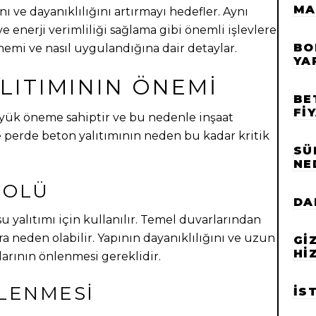
MA
nı ve dayanıklılığını artırmayı hedefler. Aynı
 enerji verimliliği sağlama gibi önemli işlevlere
BO
önemi ve nasıl uygulandığına dair detaylar.
YA
LITIMININ ÖNEMI
BE
FI
üyük öneme sahiptir ve bu nedenle inşaat
şte perde beton yalıtımının neden bu kadar kritik
SÜ
NE
ROLÜ
DA
u yalıtımı için kullanılır. Temel duvarlarından
ara neden olabilir. Yapının dayanıklılığını ve uzun
GI
HI
arının önlenmesi gereklidir.
LENMESI
İS