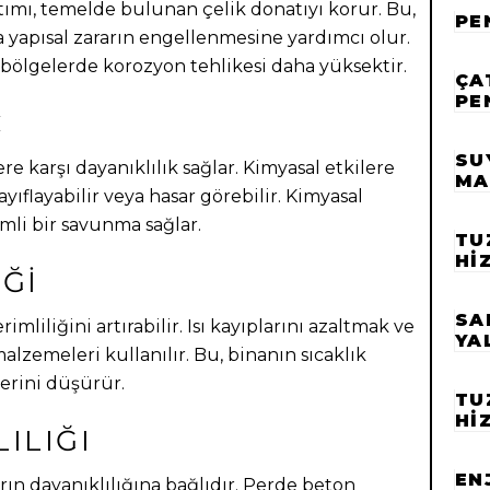
tımı, temelde bulunan çelik donatıyı korur. Bu,
PE
 yapısal zararın engellenmesine yardımcı olur.
bölgelerde korozyon tehlikesi daha yüksektir.
ÇA
PE
Ç
SU
e karşı dayanıklılık sağlar. Kimyasal etkilere
MA
ıflayabilir veya hasar görebilir. Kimyasal
mli bir savunma sağlar.
TU
HI
IĞI
SA
imliliğini artırabilir. Isı kayıplarını azaltmak ve
YA
alzemeleri kullanılır. Bu, binanın sıcaklık
lerini düşürür.
TU
HI
LILIĞI
EN
arın dayanıklılığına bağlıdır. Perde beton